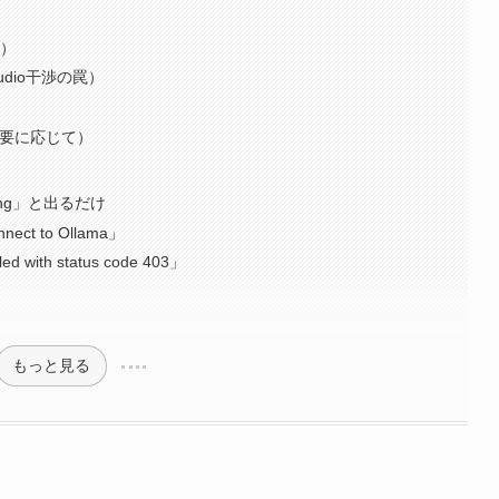
策）
udio干渉の罠）
必要に応じて）
nning」と出るだけ
nnect to Ollama」
d with status code 403」
もっと見る