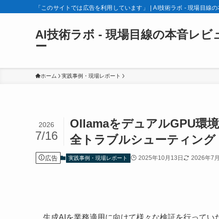
「このサイトでは広告を利用しています」 | AI技術ラボ - 現場目線
AI技術ラボ - 現場目線の本音レビ
ー
ホーム
実践事例・現場レポート
OllamaをデュアルGPU
2026
7/16
全トラブルシューティング
広告
2025年10月13日
2026年7
実践事例・現場レポート
生成AIを業務適用に向けて様々な検証を行ってい