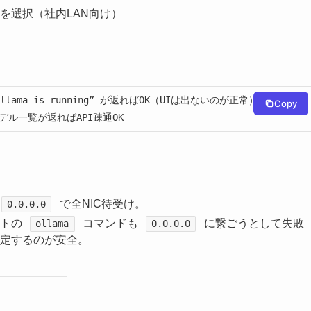
を選択（社内LAN向け）
# “Ollama is running” が返ればOK（UIは出ないのが正常）

Copy
 # モデル一覧が返ればAPI疎通OK
で全NIC待受け。
0.0.0.0
ントの
コマンドも
に繋ごうとして失敗
ollama
0.0.0.0
定するのが安全。