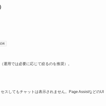
策）
434
（運用では必要に応じて絞るのを推奨）。
スしてもチャットは表示されません。Page AssistなどのUI