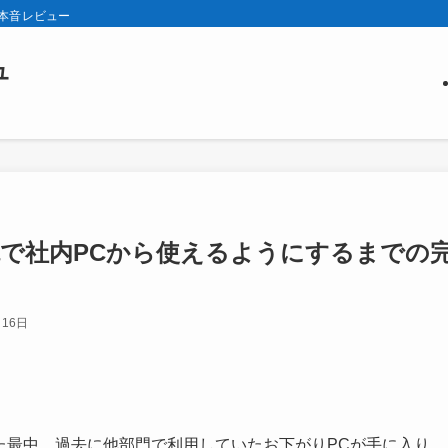
の本音レビュー
ュ
環境で社内PCから使えるようにするまでの
月16日
た最中、過去に他部門で利用していたお下がりPCが手に入り、