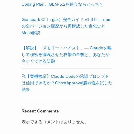
Coding Plan、GLM-5.2を使うならどっち？
Genspark CLI（gsk）完全ガイド v1.3.0 — npm
の全バージョン履歴から再構成した進化史と
Mesh解説
【解説】「メモリー・ハイスト」— Claudeを騙
して秘密を漏洩させた攻撃の全貌と、あなたが
今すぐできる防御
🔍【実機検証】Claude Codeの承認プロンプト
は信用できるか？GhostApproval脆弱性を試した
結果
Recent Comments
表示できるコメントはありません。