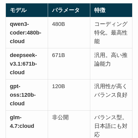
モデル
パラメータ
特徴
qwen3-
480B
コーディング
coder:480b-
特化。最高性
cloud
能
deepseek-
671B
汎用。高い推
v3.1:671b-
論能力
cloud
gpt-
120B
汎用性が高く
oss:120b-
バランス良好
cloud
glm-
非公開
バランス型。
4.7:cloud
日本語にも対
応