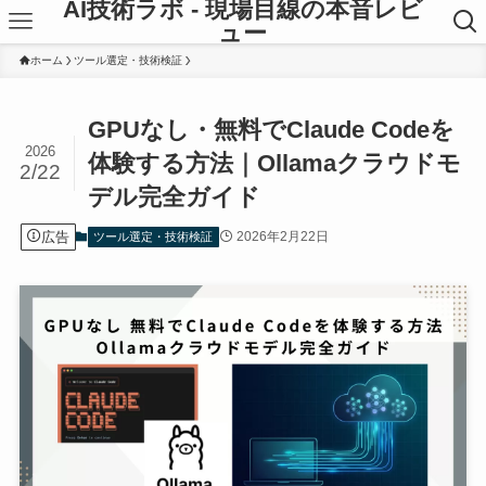
AI技術ラボ - 現場目線の本音レビ
ュー
ホーム
ツール選定・技術検証
GPUなし・無料でClaude Codeを
2026
体験する方法｜Ollamaクラウドモ
2/22
デル完全ガイド
広告
2026年2月22日
ツール選定・技術検証