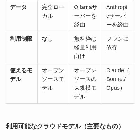
データ
完全ロー
Ollamaサ
Anthropi
カル
ーバーを
cサーバ
経由
ーを経由
利用制限
なし
無料枠は
プランに
軽量利用
依存
向け
使えるモ
オープン
オープン
Claude（
デル
ソースモ
ソースの
Sonnet/
デル
大規模モ
Opus）
デル
利用可能なクラウドモデル（主要なもの）