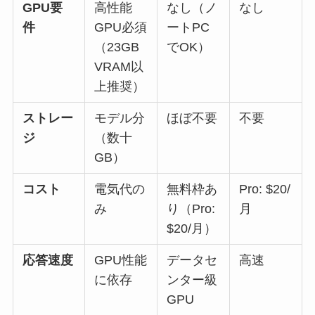
GPU要
高性能
なし（ノ
なし
件
GPU必須
ートPC
（23GB
でOK）
VRAM以
上推奨）
ストレー
モデル分
ほぼ不要
不要
ジ
（数十
GB）
コスト
電気代の
無料枠あ
Pro: $20/
み
り（Pro:
月
$20/月）
応答速度
GPU性能
データセ
高速
に依存
ンター級
GPU