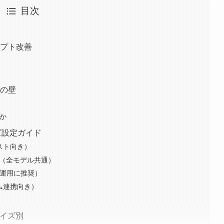
目次
ンプト改善
ーの壁
のか
イズ設定ガイド
テスト向き）
更（全モデル共通）
本番運用に推奨）
ラム連携向き）
サイズ別