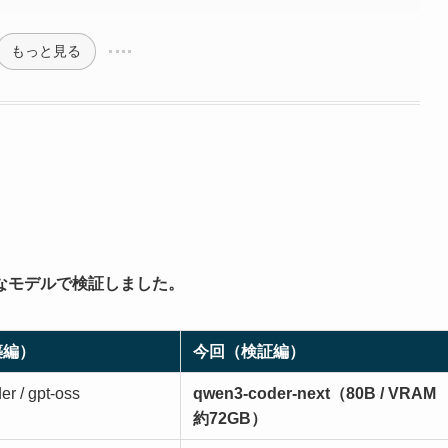
もっと見る
なモデルで検証しました。
築編）
今回（検証編）
r / gpt-oss
qwen3-coder-next（80B / VRAM
約72GB）