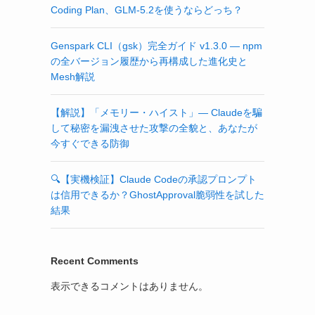
Coding Plan、GLM-5.2を使うならどっち？
Genspark CLI（gsk）完全ガイド v1.3.0 — npm
の全バージョン履歴から再構成した進化史と
Mesh解説
【解説】「メモリー・ハイスト」— Claudeを騙
して秘密を漏洩させた攻撃の全貌と、あなたが
今すぐできる防御
🔍【実機検証】Claude Codeの承認プロンプト
は信用できるか？GhostApproval脆弱性を試した
結果
Recent Comments
表示できるコメントはありません。