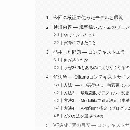
今回の検証で使ったモデルと環境
検証内容 — 議事録システムのプロ
やりたかったこと
実際にできたこと
発生した問題 — コンテキストエラ
何が起きたか
なぜ262kもあるのに足りなくなる
解決策 — Ollamaコンテキストサ
方法1 — CLI実行中に一時変更（
方法2 — 環境変数でデフォルト変
方法3 — Modelfileで固定設定（
方法4 — API経由で指定（プログ
どの方法を選ぶべきか
VRAM消費の目安 — コンテキスト