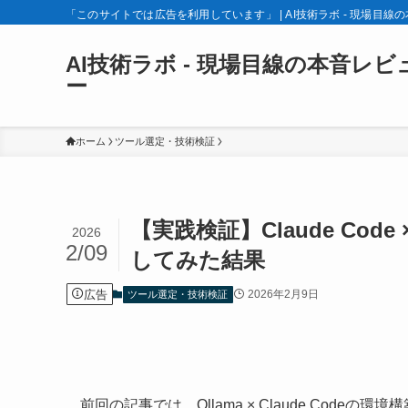
「このサイトでは広告を利用しています」 | AI技術ラボ - 現場目線
AI技術ラボ - 現場目線の本音レビ
ー
ホーム
ツール選定・技術検証
【実践検証】Claude Code 
2026
2/09
してみた結果
広告
2026年2月9日
ツール選定・技術検証
前回の記事では、Ollama × Claude Codeの