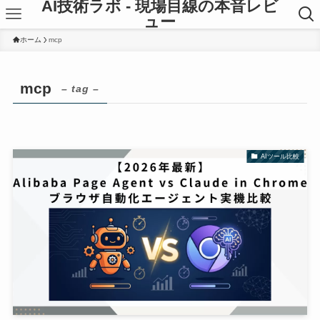
AI技術ラボ - 現場目線の本音レビ
ュー
ホーム
mcp
mcp
– tag –
AIツール比較