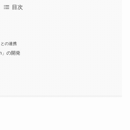
目次
プリとの連携
wn」の開発