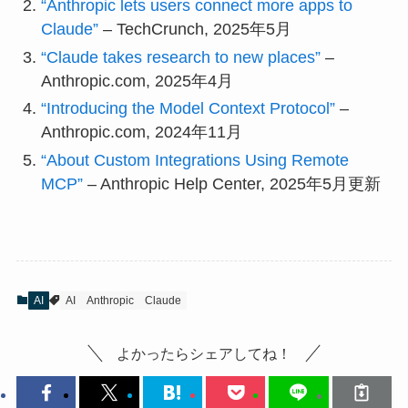
“Anthropic lets users connect more apps to
Claude”
– TechCrunch, 2025年5月
“Claude takes research to new places”
–
Anthropic.com, 2025年4月
“Introducing the Model Context Protocol”
–
Anthropic.com, 2024年11月
“About Custom Integrations Using Remote
MCP”
– Anthropic Help Center, 2025年5月更新
AI
AI
Anthropic
Claude
よかったらシェアしてね！