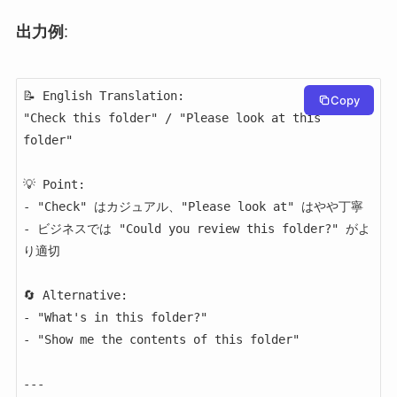
出力例
:
📝 English Translation:

Copy
"Check this folder" / "Please look at this 
folder"

💡 Point:

- "Check" はカジュアル、"Please look at" はやや丁寧

- ビジネスでは "Could you review this folder?" がよ
り適切

🔄 Alternative:

- "What's in this folder?"

- "Show me the contents of this folder"

---
