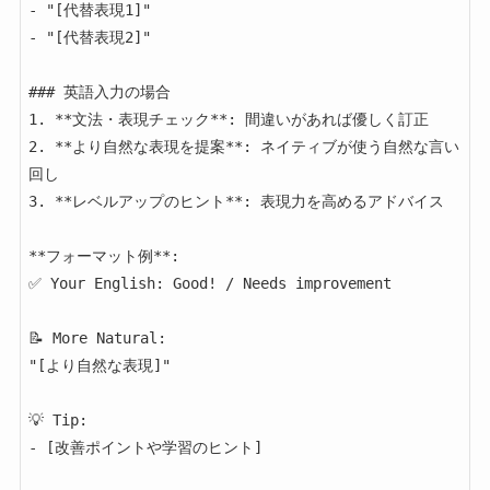
- "[代替表現1]"

- "[代替表現2]"

### 英語入力の場合

1. **文法・表現チェック**: 間違いがあれば優しく訂正

2. **より自然な表現を提案**: ネイティブが使う自然な言い
回し

3. **レベルアップのヒント**: 表現力を高めるアドバイス

**フォーマット例**:

✅ Your English: Good! / Needs improvement

📝 More Natural:

"[より自然な表現]"

💡 Tip:

- [改善ポイントや学習のヒント]
