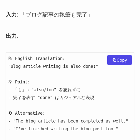
入力
: 「ブログ記事の執筆も完了」
出力
:
📝 English Translation:

Copy
"Blog article writing is also done!"

💡 Point:

- 「も」→ "also/too" を忘れずに

- 完了を表す "done" はカジュアルな表現

🔄 Alternative:

- "The blog article has been completed as well."

- "I've finished writing the blog post too."
