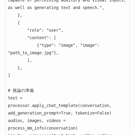
capable of perceiving auditory and visual inputs, 
as well as generating text and speech.",

    },

    {

        "role": "user",

        "content": [

            {"type": "image", "image": 
"path_to_image.jpg"},

        ],

    },

]

# 推論の準備

text = 
processor.apply_chat_template(conversation, 
add_generation_prompt=True, tokenize=False)

audios, images, videos = 
process_mm_info(conversation)
