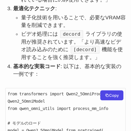
最適化テクニック
:
量子化技術を用いることで、必要なVRAM容
量を削減できます。
ビデオ処理には
ライブラリの使
decord
用が推奨されています。「より高速なビデ
オ読み込みのために
機能を使
[decord]
用することを強く推奨します。」
基本的な実装コード
: 以下は、基本的な実装の
一例です：
from transformers import Qwen2_5OmniProcessor, 
Copy
Qwen2_5OmniModel

from qwen_omni_utils import process_mm_info

# モデルのロード

model = Qwen2_5OmniModel.from_pretrained(
