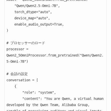
    "Qwen/Qwen2.5-Omni-7B",

    torch_dtype="auto",

    device_map="auto",

    enable_audio_output=True,

)

# プロセッサーのロード

processor = 
Qwen2_5OmniProcessor.from_pretrained("Qwen/Qwen2.
5-Omni-7B")

# 会話の設定

conversation = [

    {

        "role": "system",

        "content": "You are Qwen, a virtual human 
developed by the Qwen Team, Alibaba Group, 