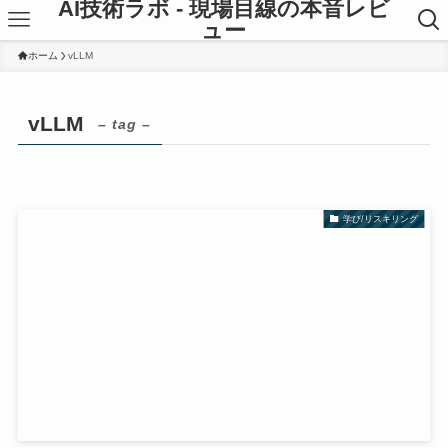
AI技術ラボ - 現場目線の本音レビ
ュー
ホーム
vLLM
vLLM
– tag –
学び/リスキリング