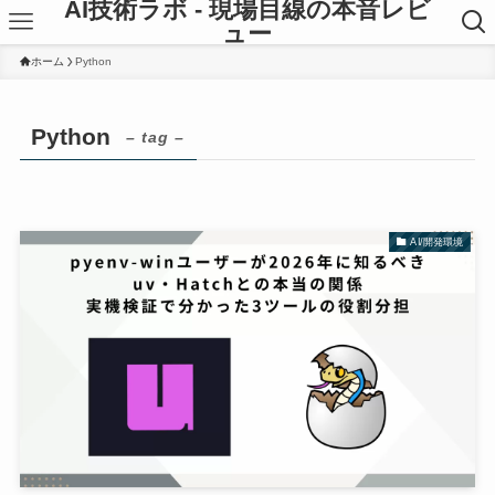
AI技術ラボ - 現場目線の本音レビ
ュー
ホーム
Python
Python
– tag –
AI/開発環境