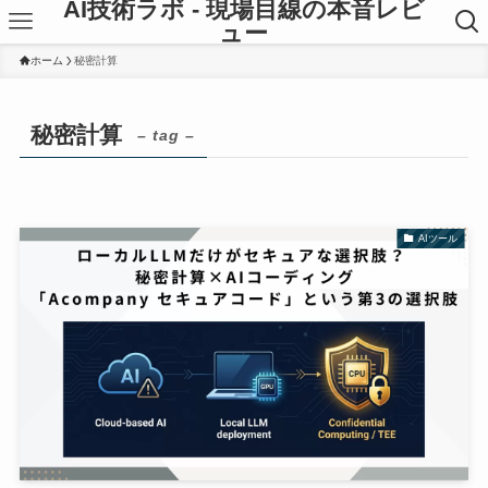
AI技術ラボ - 現場目線の本音レビ
ュー
ホーム
秘密計算
秘密計算
– tag –
AIツール