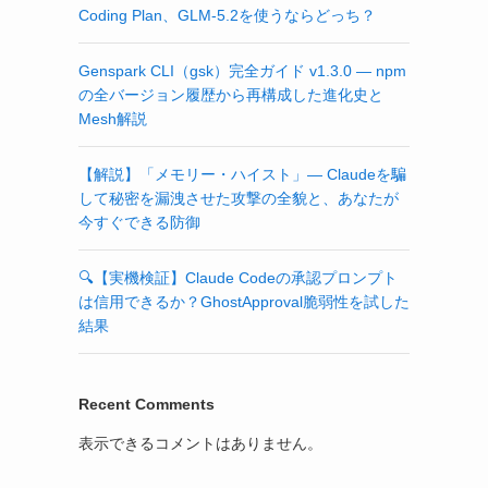
Coding Plan、GLM-5.2を使うならどっち？
Genspark CLI（gsk）完全ガイド v1.3.0 — npm
の全バージョン履歴から再構成した進化史と
Mesh解説
【解説】「メモリー・ハイスト」— Claudeを騙
して秘密を漏洩させた攻撃の全貌と、あなたが
今すぐできる防御
🔍【実機検証】Claude Codeの承認プロンプト
は信用できるか？GhostApproval脆弱性を試した
結果
Recent Comments
表示できるコメントはありません。